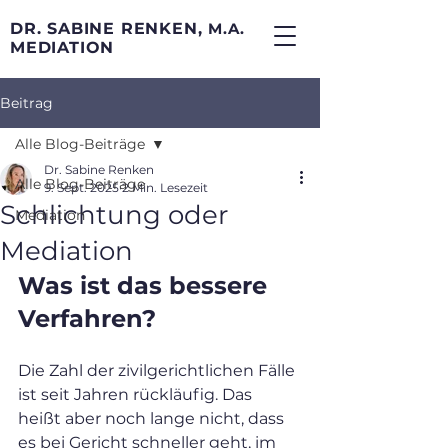
DR. SABINE RENKEN,
M.A.
MEDIATION
Beitrag
Alle Blog-Beiträge
Dr. Sabine Renken
Alle Blog-Beiträge
9. Sept. 2025
2 Min. Lesezeit
Schlichtung oder
Mediation
Mediation
Was ist das bessere 
Verfahren?
Die Zahl der zivilgerichtlichen Fälle 
ist seit Jahren rückläufig. Das 
heißt aber noch lange nicht, dass 
es bei Gericht schneller geht, im 