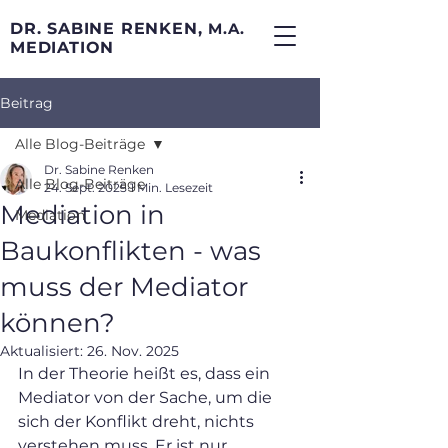
DR. SABINE RENKEN,
M.A.
MEDIATION
Beitrag
Alle Blog-Beiträge
Dr. Sabine Renken
Alle Blog-Beiträge
24. Sept. 2025
1 Min. Lesezeit
Mediation in
Mediation
Baukonflikten - was
muss der Mediator
können?
Aktualisiert:
26. Nov. 2025
In der Theorie heißt es, dass ein 
Mediator von der Sache, um die 
sich der Konflikt dreht, nichts 
verstehen muss. Er ist nur 